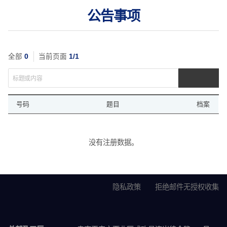
公告事项
全部
0
当前页面
1/1
号码
题目
档案
번
호,
프
没有注册数据。
로
그
램
명,
隐私政策
拒绝邮件无授权收集
프
로
그