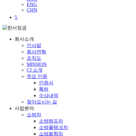
ENG
CHN
5
회사소개
인사말
회사연혁
조직도
MISSION
CI 소개
주요 인증
인증서
특허
수상내역
찾아오시는 길
사업분야
소방차
소방펌프차
소방물탱크차
소방화학차