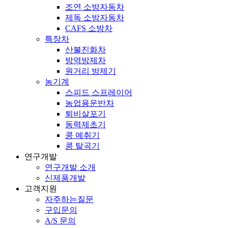
조연 소방자동차
제독 소방자동차
CAFS 소방차
특장차
산불진화차
방역방제차
원거리 방제기
농기계
스피드 스프레이어
농업용운반차
퇴비살포기
동력제초기
콩 예취기
콩 탈곡기
연구개발
연구개발 소개
신제품개발
고객지원
자주하는질문
구입문의
A/S 문의