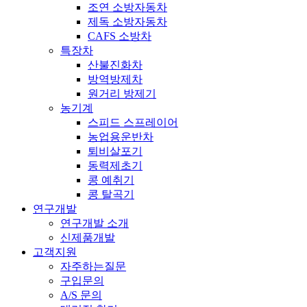
조연 소방자동차
제독 소방자동차
CAFS 소방차
특장차
산불진화차
방역방제차
원거리 방제기
농기계
스피드 스프레이어
농업용운반차
퇴비살포기
동력제초기
콩 예취기
콩 탈곡기
연구개발
연구개발 소개
신제품개발
고객지원
자주하는질문
구입문의
A/S 문의