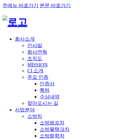
주메뉴 바로가기
본문 바로가기
회사소개
인사말
회사연혁
조직도
MISSION
CI 소개
주요 인증
인증서
특허
수상내역
찾아오시는 길
사업분야
소방차
소방펌프차
소방물탱크차
소방화학차