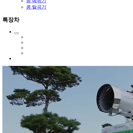
콩 예취기
콩 탈곡기
특장차