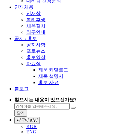
대리점 신청문의
인재채용
인재상
복리후생
채용절차
직무안내
공지 / 홍보
공지사항
포토뉴스
홍보영상
자료실
제품 카달로그
제품 설명서
홍보 자료
블로그
찾으시는 내용이 있으신가요?
닫기
다국어 변경
KOR
ENG