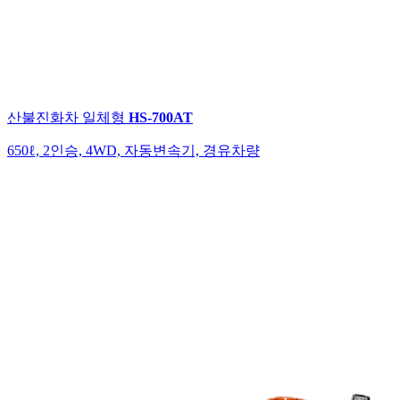
산불진화차
일체형
HS-700AT
650ℓ, 2인승, 4WD, 자동변속기, 경유차량