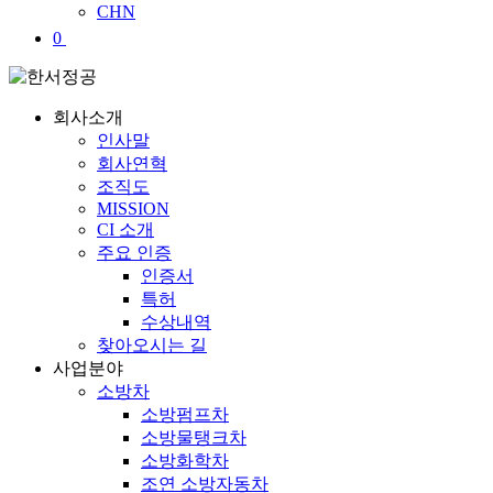
CHN
0
회사소개
인사말
회사연혁
조직도
MISSION
CI 소개
주요 인증
인증서
특허
수상내역
찾아오시는 길
사업분야
소방차
소방펌프차
소방물탱크차
소방화학차
조연 소방자동차