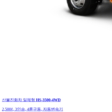
산불진화차
일체형
HS-3500-4WD
2,500ℓ, 3인승, 4륜구동, 자동변속기