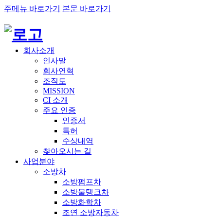
주메뉴 바로가기
본문 바로가기
회사소개
인사말
회사연혁
조직도
MISSION
CI 소개
주요 인증
인증서
특허
수상내역
찾아오시는 길
사업분야
소방차
소방펌프차
소방물탱크차
소방화학차
조연 소방자동차