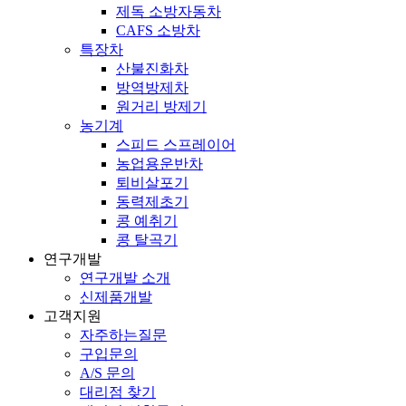
제독 소방자동차
CAFS 소방차
특장차
산불진화차
방역방제차
원거리 방제기
농기계
스피드 스프레이어
농업용운반차
퇴비살포기
동력제초기
콩 예취기
콩 탈곡기
연구개발
연구개발 소개
신제품개발
고객지원
자주하는질문
구입문의
A/S 문의
대리점 찾기