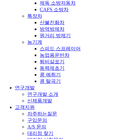
제독 소방자동차
CAFS 소방차
특장차
산불진화차
방역방제차
원거리 방제기
농기계
스피드 스프레이어
농업용운반차
퇴비살포기
동력제초기
콩 예취기
콩 탈곡기
연구개발
연구개발 소개
신제품개발
고객지원
자주하는질문
구입문의
A/S 문의
대리점 찾기